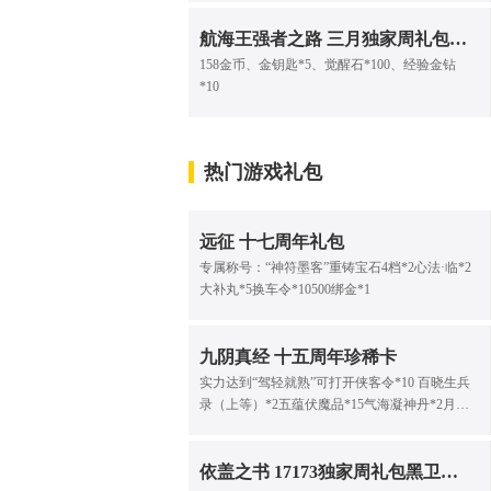
航海王强者之路 三月独家周礼包（一）
158金币、金钥匙*5、觉醒石*100、经验金钻
*10
热门游戏礼包
远征 十七周年礼包
专属称号：“神符墨客”重铸宝石4档*2心法·临*2
大补丸*5换车令*10500绑金*1
九阴真经 十五周年珍稀卡
实力达到“驾轻就熟”可打开侠客令*10 百晓生兵
录（上等）*2五蕴伏魔品*15气海凝神丹*2月凝
精致内修丹*2限时风物志礼包
依盖之书 17173独家周礼包黑卫觉醒（171）