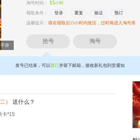
15
淘号时间：
小时
领取条件：
登录
重复
验证
预订
温馨提示：
请在领取后15小时内激活，过时将进入淘号库
抢号
淘号
手游
发号已结束，可以
预订
并留下邮箱，接收新礼包到货通知
（二）
送什么？
卡*15