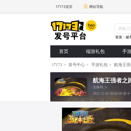
17173首页
网站导航
首发：破
首页
端游礼包
手
17173
>
发号中心
>
手游礼包
>
航海王强
航海王强者之
兑换码
2021-11-01 00:00:00