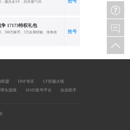
如意战斗卡*1、项链-50、功能卷轴·古
抢号
00，锻兵令3个，问天筹*120
仙风卡*2、玉佩-50、八卦神符*1、元
； 达到80级可领：高级驯兽诀、手镯-80
功能卷轴·副本连闯、黄水晶*3、绫罗幻形
能卷轴·仙界悬赏、粉水晶、技能觉醒符
争 17173特权礼包
水晶、娃娃秘笈*1、兽灵散、高级娃娃
抢号
金币、500万银币、5万全局经验、传奇供
2、宠物技能突破令、宝宝圣水*1； 达
0级可领：宠物技能突破令、随机一星浮生
*2、功能卷轴·醉梦八仙、超级圣水晶、
000、技能觉醒符印、凤仙花*5、宝宝
、天性宝卷*1、天书*2、奇遇卷*1、娃
1、宠物经验丹、聚灵石*3、宠物武学
石*5、钥匙串*2； 达到120级可领：易
*3、随机一星浮生录化身*2、功能卷
英雄联盟
DNF专区
CF穿越火线
八仙、超级圣水晶*1、修为值10000、
*2、凤仙花*5、高级娃娃装备箱*2、
核弹头游戏
18183发号平台
虫虫助手
1、气象石*2、奇遇卷*1、聚灵石*1、
*1、钥匙串*3； 达到130级可领：五雷
随机二星浮生录化身*2、功能卷轴·一飞
象石*3、修为值10000、天空石*5、凤
航
、封印石*5、天性丹*2、超级圣水晶、
2、聚灵石*1、洗灵露*1、钥匙串*5、
人坐骑-1、改头换面卡；