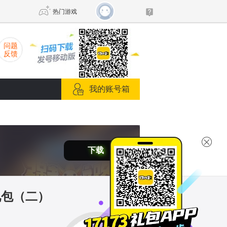
热门游戏
问题
反馈
DNF
传奇4
我的账号箱
剑网3旗舰版
新天龙八部
自由
诛仙世界
仙剑世界
下载
礼包（二）