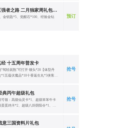
航海王强者之路 二月独家周礼包（一）
预订
币、金钥匙*5、觉醒石*100、经验金钻
真经 十五周年普发卡
抢号
“驾轻就熟”可打开 馒头*20【体型丹
*1五蕴伏魔品*10十香返生丸*3侠客令
 经典丙午超级礼包
抢号
级可领：高级仙灵卡*1、超级笨笨牛卡
级蛋蛋鸡卡*2、超级八卦阴阳令*1、天
2； 达到30级可领：金蝉脱壳*1、九曲
·汉钟离、功能卷轴·报效师门、火眼金睛
牌福袋*1、特级八卦阴阳令*1； 达到50
 战意三国资料片礼包