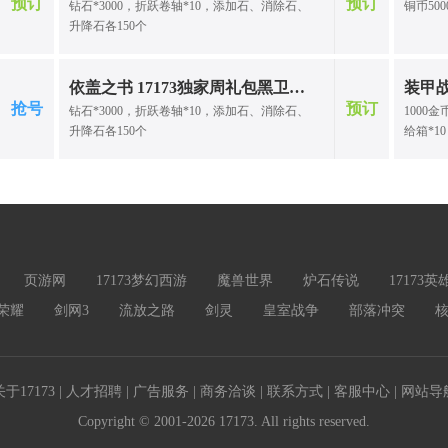
级可领：
预订
预订
钻石*3000，折跃卷轴*10，添加石、消除石、
铜币50
道热肠、
升降石各150个
气丹*2
* 2、
镜、功
依盖之书 17173独家周礼包黑卫觉醒（169）
装甲战
印、绿
抢号
预订
钻石*3000，折跃卷轴*10，添加石、消除石、
1000
装备箱*
升降石各150个
给箱*10
到11
录化身
修为值5
圣水*2
娃秘笈*
丹、封印
经洗髓丹
页游网
17173梦幻西游
魔兽世界
炉石传说
17173
轴·醉梦
天神护佑
荣耀
剑网3
流放之路
剑灵
皇室战争
部落冲突
天性丹*
天性宝卷
令*5、
通天、气
关于17173
|
人才招聘
|
广告服务
|
商务洽谈
|
联系方式
|
客服中心
|
网站导
仙花*5
Copyright © 2001-2026 17173. All rights reserved.
奇遇卷*
启灵多