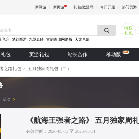
新网游
新页游
礼包/激活码
今日开服
热门页游
特权
礼包
魔兽
界飞升
梦幻西游
九阴真经
古剑奇谭网络版
天龙八部
游礼包
页游礼包
站长合作
移动版
天堂
者之路礼包
>
五月独家周礼包（二）
王权与
路
 双十一活动
《航海王强者之路》 五月独家周
有效时间：2026-05-13 至 2026-05-31