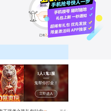
2
已有
人跪求
1人1鬼1服
鬼帮你打金！
立即进入