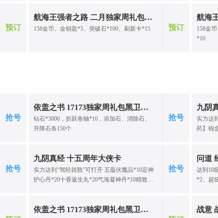
航海王强者之路 二月独家周礼包（二）
预订
预订
158金币、金钥匙*5、突破石*100、刷新卡*15
158金
*10
依盖之书 17173独家周礼包黑卫觉醒（172）
九阴
抢号
抢号
钻石*3000，折跃卷轴*10，添加石、消除石、
实力达到
升降石各150个
药】锦盒
*5
九阴真经 十五周年大侠卡
问道
抢号
抢号
实力达到“驾轻就熟”可打开 五蕴伏魔品*10定神
达到10
护心丹*20十香返生丸*20气海凝神丹*10精致月
*2、超
凝内修丹*10修补工具*500马哨【绝地】（7
神护佑*
天）*1碎银*150两大如意丸*2
玲珑笔
依盖之书 17173独家周礼包黑卫觉醒（170）
*1、铭
战意