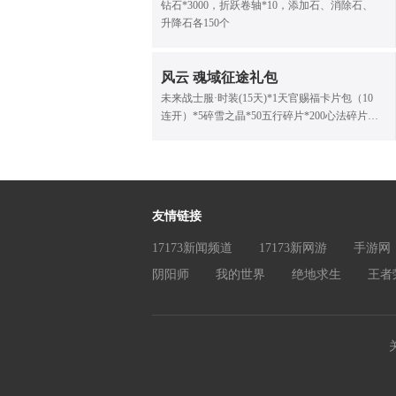
钻石*3000，折跃卷轴*10，添加石、消除石、
升降石各150个
风云 魂域征途礼包
未来战士服·时装(15天)*1天官赐福卡片包（10
连开）*5碎雪之晶*50五行碎片*200心法碎片
*100魂侍结晶·元*1灵兽·高级灵丹*20
友情链接
17173新闻频道
17173新网游
手游网
阴阳师
我的世界
绝地求生
王者