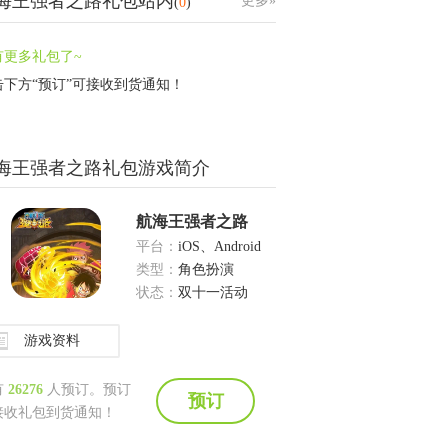
海王强者之路礼包站内
更多»
(
0
)
有更多礼包了~
击下方“预订”可接收到货通知！
海王强者之路礼包游戏简介
航海王强者之路
平台：
iOS、Android
类型：
角色扮演
状态：
双十一活动
游戏资料
有
26276
人预订。预订
预订
接收礼包到货通知！