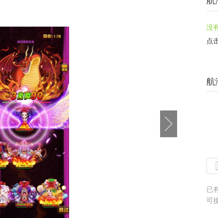
航
没
点
航
已
可