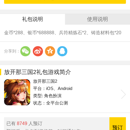
礼包说明
使用说明
金币*288、银币*688888、兵符精炼石*2、铸造材料包*20
w
t
z
q
分享到：
放开那三国2礼包游戏简介
放开那三国2
平台：iOS、Android
类型: 角色扮演
状态：全平台公测
已有
8749
人预订
预订