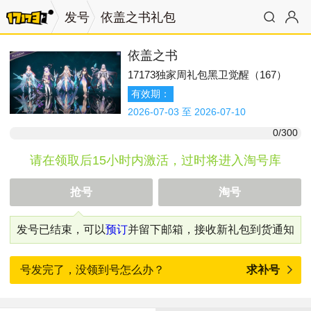
发号
依盖之书礼包
依盖之书
17173独家周礼包黑卫觉醒（167）
有效期：
2026-07-03 至 2026-07-10
0/300
请在领取后15小时内激活，过时将进入淘号库
抢号
淘号
发号已结束，可以
预订
并留下邮箱，接收新礼包到货通知
号发完了，没领到号怎么办？
求补号