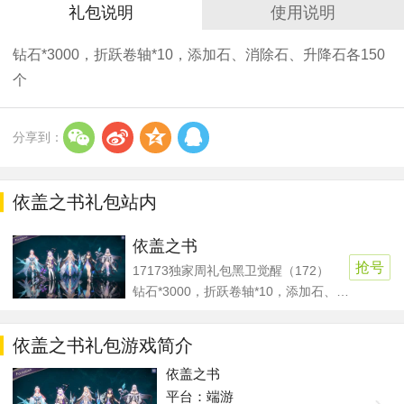
礼包说明
使用说明
钻石*3000，折跃卷轴*10，添加石、消除石、升降石各150
个
w
t
z
q
分享到：
依盖之书礼包站内
依盖之书
抢号
17173独家周礼包黑卫觉醒（172）
钻石*3000，折跃卷轴*10，添加石、消除石、升降石各150个
依盖之书礼包游戏简介
依盖之书
平台：端游