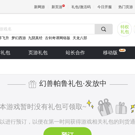
新网游
新页游
礼包/激活码
今日开服
热门页游
特权
礼包
魔兽
界飞升
梦幻西游
九阴真经
古剑奇谭网络版
天龙八部
游礼包
页游礼包
站长合作
移动版
天堂
王权与
幻兽帕鲁礼包·发放中
———
———
本游戏暂时没有礼包可领取~
以进行预订，以便在第一时间获得游戏相关礼包的到货