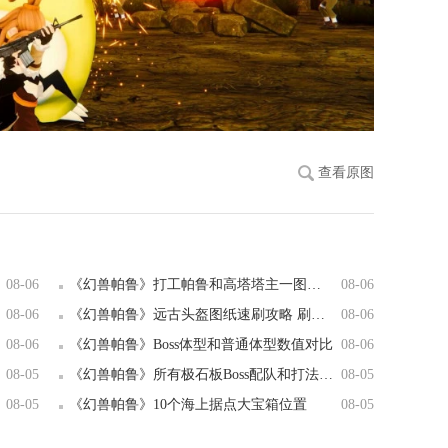
查看原图
08-06
《幻兽帕鲁》打工帕鲁和高塔塔主一图流配队
08-06
08-06
《幻兽帕鲁》远古头盔图纸速刷攻略 刷机械弓和高出力光剑图纸的方法
08-06
08-06
《幻兽帕鲁》Boss体型和普通体型数值对比
08-06
08-05
《幻兽帕鲁》所有极石板Boss配队和打法攻略
08-05
08-05
《幻兽帕鲁》10个海上据点大宝箱位置
08-05