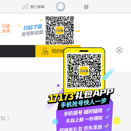
热门游戏
问题
反馈
DNF
传奇4
我的账号箱
剑网3旗舰版
新天龙八部
自由
诛仙世界
新仙侠5
通知！