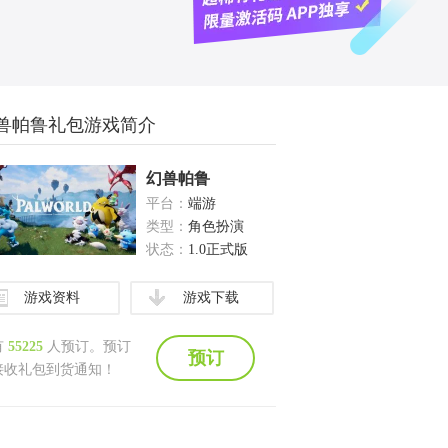
兽帕鲁礼包游戏简介
幻兽帕鲁
平台：
端游
类型：
角色扮演
状态：
1.0正式版
游戏资料
游戏下载
有
55225
人预订。预订
预订
接收礼包到货通知！