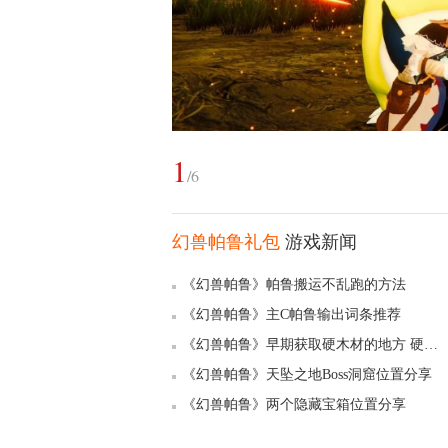
1
/
6
幻兽帕鲁礼包
游戏新闻
《幻兽帕鲁》帕鲁搬运不乱跑的方法
《幻兽帕鲁》主C帕鲁输出词条推荐
《幻兽帕鲁》早期获取硬木材的地方 硬木材怎么快速获取
《幻兽帕鲁》天坠之地Boss洞窟位置分享
《幻兽帕鲁》两个隐藏宝箱位置分享