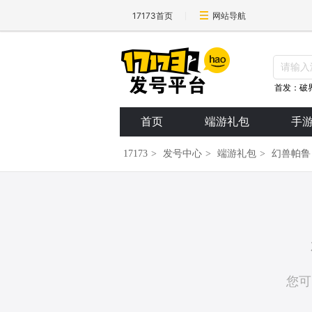
17173首页
网站导航
首发：破
首页
端游礼包
手
17173
>
发号中心
>
端游礼包
>
幻兽帕鲁
您可