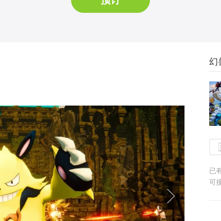
预订
幻
已
可