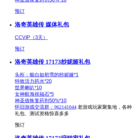
预订
洛奇英雄传 媒体礼包
CCVIP（3天）
预订
洛奇英雄传 17173纱妮娅礼包
头衔：银白如初雪的纱妮娅*1
特效活力药水*20
世界喇叭*10
女神航海祝福石*5
神圣值恢复药剂50%*10
怀旧游戏交流群：
962141044
老游戏玩家聚集地，各种
礼包、测试资格惊喜多多
预订