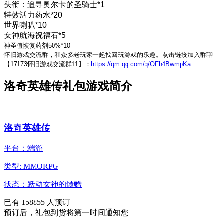
头衔：追寻奥尔卡的圣骑士*1
特效活力药水*20
世界喇叭*10
女神航海祝福石*5
神圣值恢复药剂50%*10
怀旧游戏交流群，和众多老玩家一起找回玩游戏的乐趣。点击链接加入群聊
【17173怀旧游戏交流群11】：
https://qm.qq.com/q/OFh4BwmpKa
洛奇英雄传礼包游戏简介
洛奇英雄传
平台：端游
类型: MMORPG
状态：跃动女神的馈赠
已有
158855
人预订
预订后，礼包到货将第一时间通知您