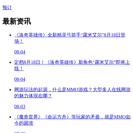
预订
最新资讯
《洛奇英雄传》全新精灵弓箭手“露米艾尔”8月18日登
场！
08-04
定档8月18日！《洛奇英雄传》新角色“露米艾尔”即将上
线！
08-04
网游玩法的起源，什么是MMO游戏？大型多人在线网游
的魅力体现在哪？
08-03
《魔兽世界》《命运方舟》等玩家的矛盾，就是MMO如
今的困境