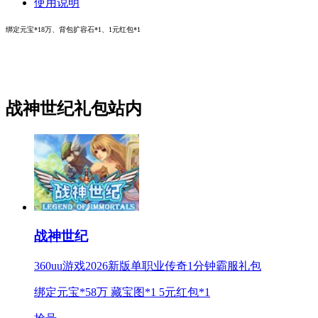
使用说明
绑定元宝*18万、背包扩容石*1、1元红包*1
战神世纪礼包站内
战神世纪
360uu游戏2026新版单职业传奇1分钟霸服礼包
绑定元宝*58万 藏宝图*1 5元红包*1