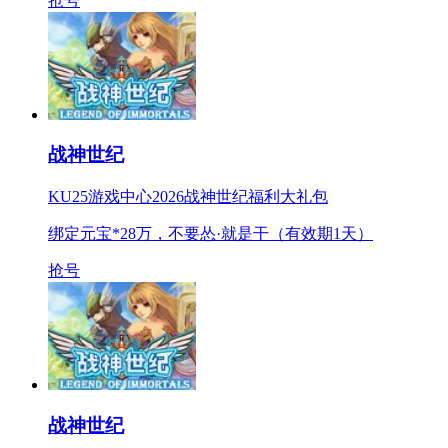
抢号
战神世纪
KU25游戏中心2026战神世纪福利大礼包
绑定元宝*28万，不要怂·就是干（有效期1天）
抢号
战神世纪