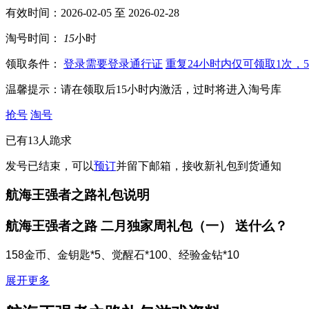
有效时间：2026-02-05 至 2026-02-28
淘号时间：
15
小时
领取条件：
登录
需要登录通行证
重复
24小时内仅可领取1次，
温馨提示：
请在领取后15小时内激活，过时将进入淘号库
抢号
淘号
已有
13
人跪求
发号已结束，可以
预订
并留下邮箱，接收新礼包到货通知
航海王强者之路礼包说明
航海王强者之路 二月独家周礼包（一）
送什么？
158金币、金钥匙*5、觉醒石*100、经验金钻*10
展开更多