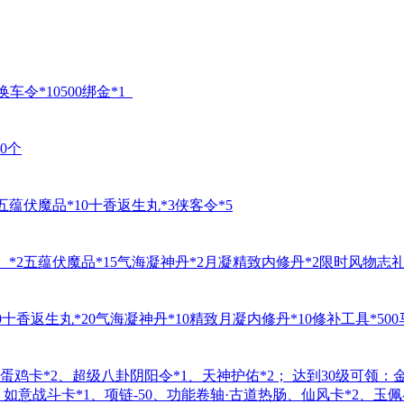
车令*10500绑金*1
0个
五蕴伏魔品*10十香返生丸*3侠客令*5
）*2五蕴伏魔品*15气海凝神丹*2月凝精致内修丹*2限时风物志
十香返生丸*20气海凝神丹*10精致月凝内修丹*10修补工具*500
蛋鸡卡*2、超级八卦阴阳令*1、天神护佑*2； 达到30级可领
：如意战斗卡*1、项链-50、功能卷轴·古道热肠、仙风卡*2、玉佩