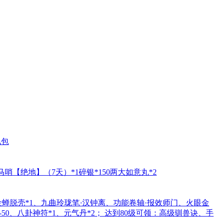
礼包
马哨【绝地】（7天）*1碎银*150两大如意丸*2
：金蝉脱壳*1、九曲玲珑笔·汉钟离、功能卷轴·报效师门、火眼金
-50、八卦神符*1、元气丹*2； 达到80级可领：高级驯兽诀、手