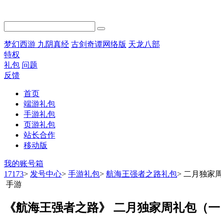
梦幻西游
九阴真经
古剑奇谭网络版
天龙八部
特权
礼包
问题
反馈
首页
端游礼包
手游礼包
页游礼包
站长合作
移动版
我的账号箱
17173
>
发号中心
>
手游礼包
>
航海王强者之路礼包
>
二月独家
手游
《航海王强者之路》 二月独家周礼包（一