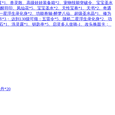
秘笈*1、兽灵散、高级娃娃装备箱*2、宠物技能突破令、宝宝圣水
醒符印、凤仙花*5、宝宝圣水*2、天性宝卷*1、天书*2、奇遇
机一星浮生录化身*2、功能卷轴·醉梦八仙、超级圣水晶*1、修为
串*3； 达到130级可领：五雷令*5、随机二星浮生录化身*2、功
灵石*1、洗灵露*1、钥匙串*5、启灵多人坐骑-1、改头换面卡；
丹*20