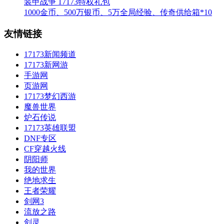
装甲战争 17173特权礼包
1000金币、500万银币、5万全局经验、传奇供给箱*10
友情链接
17173新闻频道
17173新网游
手游网
页游网
17173梦幻西游
魔兽世界
炉石传说
17173英雄联盟
DNF专区
CF穿越火线
阴阳师
我的世界
绝地求生
王者荣耀
剑网3
流放之路
剑灵