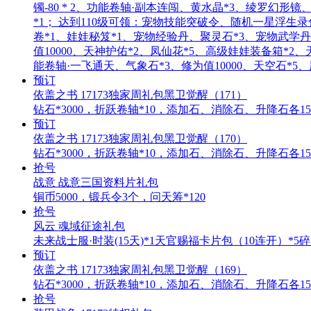
镯-80 * 2、功能卷轴·副本连闯、黄水晶*3、绫罗
*1； 达到110级可领：宠物技能突破令、随机一星浮生录
卷*1、娃娃秘笈*1、宠物经验丹、聚灵石*3、宠物武学丹
值10000、天神护佑*2、凤仙花*5、高级娃娃装备箱*2
能卷轴·一飞通天、气象石*3、修为值10000、天空石*5
预订
依盖之书 17173独家周礼包黑卫觉醒（171）
钻石*3000，折跃卷轴*10，添加石、消除石、升降石各15
预订
依盖之书 17173独家周礼包黑卫觉醒（170）
钻石*3000，折跃卷轴*10，添加石、消除石、升降石各15
抢号
战意 战意三国资料片礼包
铜币5000，锻兵令3个，问天筹*120
抢号
风云 魂域征途礼包
未来战士服·时装(15天)*1天官赐福卡片包（10连开）*5碎
预订
依盖之书 17173独家周礼包黑卫觉醒（169）
钻石*3000，折跃卷轴*10，添加石、消除石、升降石各15
抢号