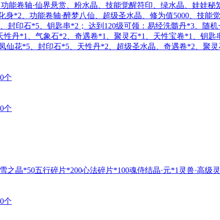
幻形镜、功能卷轴·仙界悬赏、粉水晶、技能觉醒符印、绿水晶、娃娃
化身*2、功能卷轴·醉梦八仙、超级圣水晶、修为值5000、技能觉
、封印石*5、钥匙串*2； 达到120级可领：易经洗髓丹*3、随
、天性丹*1、气象石*2、奇遇卷*1、聚灵石*1、天性宝卷*1、钥匙
、凤仙花*5、封印石*5、天性丹*2、超级圣水晶、奇遇卷*2、聚
0个
0个
雪之晶*50五行碎片*200心法碎片*100魂侍结晶·元*1灵兽·高级灵
0个