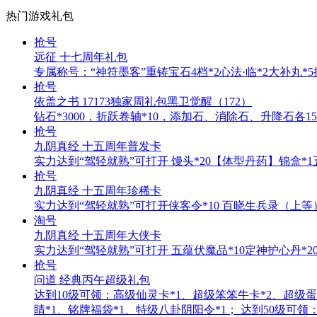
热门游戏礼包
抢号
远征 十七周年礼包
专属称号：“神符墨客”重铸宝石4档*2心法·临*2大补丸*5换
抢号
依盖之书 17173独家周礼包黑卫觉醒（172）
钻石*3000，折跃卷轴*10，添加石、消除石、升降石各15
抢号
九阴真经 十五周年普发卡
实力达到“驾轻就熟”可打开 馒头*20【体型丹药】锦盒*1
抢号
九阴真经 十五周年珍稀卡
实力达到“驾轻就熟”可打开侠客令*10 百晓生兵录（上等
淘号
九阴真经 十五周年大侠卡
实力达到“驾轻就熟”可打开 五蕴伏魔品*10定神护心丹*20
抢号
问道 经典丙午超级礼包
达到10级可领：高级仙灵卡*1、超级笨笨牛卡*2、超级蛋
睛*1、铭牌福袋*1、特级八卦阴阳令*1； 达到50级可领