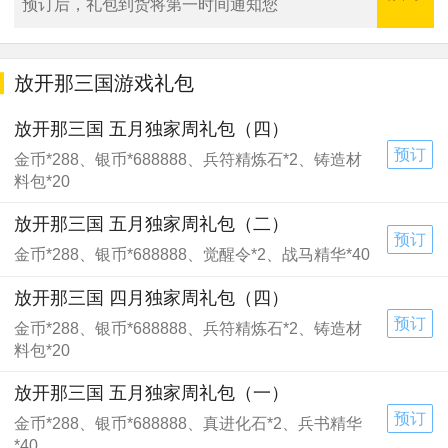
预订后，礼包到货将第一时间通知您
放开那三国游戏礼包
放开那三国 五月独家周礼包（四）
预订
金币*288、银币*688888、兵符精炼石*2、铸造材
料包*20
放开那三国 五月独家周礼包（二）
预订
金币*288、银币*688888、觉醒令*2、战马精华*40
放开那三国 四月独家周礼包（四）
预订
金币*288、银币*688888、兵符精炼石*2、铸造材
料包*20
放开那三国 五月独家周礼包（一）
预订
金币*288、银币*688888、真进化石*2、兵书精华
*40