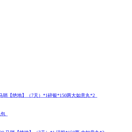
马哨【绝地】（7天）*1碎银*150两大如意丸*2
礼包