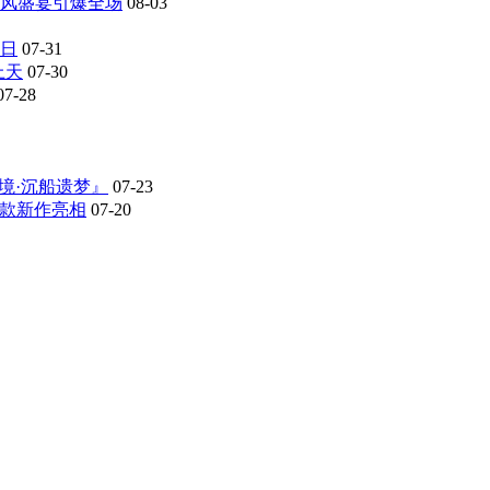
式国风盛宴引爆全场
08-03
7日
07-31
上天
07-30
07-28
境·沉船遗梦』
07-23
多款新作亮相
07-20