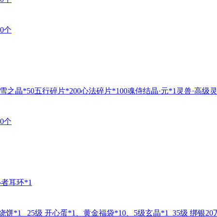
0个
雪之晶*50五行碎片*200心法碎片*100魂侍结晶·元*1灵兽·高级灵
0个
心者耳环*1
*1 25级 开心蛋*1、黄金福袋*10、5级玄晶*1 35级 绑银20