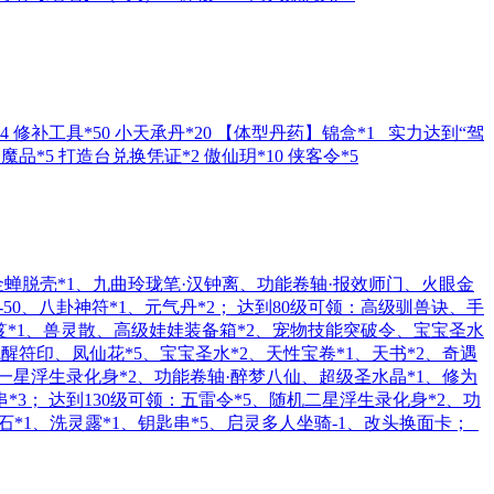
 修补工具*50 小天承丹*20 【体型丹药】锦盒*1 实力达到“驾
品*5 打造台兑换凭证*2 傲仙玥*10 侠客令*5
：金蝉脱壳*1、九曲玲珑笔·汉钟离、功能卷轴·报效师门、火眼金
-50、八卦神符*1、元气丹*2； 达到80级可领：高级驯兽诀、手
秘笈*1、兽灵散、高级娃娃装备箱*2、宠物技能突破令、宝宝圣水
醒符印、凤仙花*5、宝宝圣水*2、天性宝卷*1、天书*2、奇遇
机一星浮生录化身*2、功能卷轴·醉梦八仙、超级圣水晶*1、修为
串*3； 达到130级可领：五雷令*5、随机二星浮生录化身*2、功
灵石*1、洗灵露*1、钥匙串*5、启灵多人坐骑-1、改头换面卡；