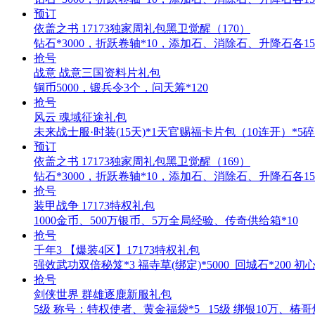
预订
依盖之书 17173独家周礼包黑卫觉醒（170）
钻石*3000，折跃卷轴*10，添加石、消除石、升降石各15
抢号
战意 战意三国资料片礼包
铜币5000，锻兵令3个，问天筹*120
抢号
风云 魂域征途礼包
未来战士服·时装(15天)*1天官赐福卡片包（10连开）*5碎
预订
依盖之书 17173独家周礼包黑卫觉醒（169）
钻石*3000，折跃卷轴*10，添加石、消除石、升降石各15
抢号
装甲战争 17173特权礼包
1000金币、500万银币、5万全局经验、传奇供给箱*10
抢号
千年3 【爆装4区】17173特权礼包
强效武功双倍秘笈*3 福寺草(绑定)*5000 回城石*200 初
抢号
剑侠世界 群雄逐鹿新服礼包
5级 称号：特权使者、黄金福袋*5 15级 绑银10万、椿哥烧饼