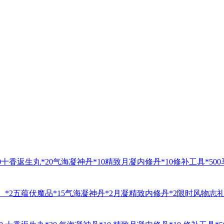
十香返生丸*20气海凝神丹*10精致月凝内修丹*10修补工具*500
）*2五蕴伏魔品*15气海凝神丹*2月凝精致内修丹*2限时风物志