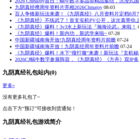
2026 ChinaJoy首日：蜗牛数字多品类精品集结，沉浸
九阴真经携周年资料片亮相2026Chinajoy
08-03
百人争锋新玩法来袭！《九阴真经》八月资料片定档8月
《九阴真经》不练武了！首支实机PV公开，这次真带你
《九阴真经》爆料！3v3水上新玩法『瀚海论武』来啦！
《九阴真经》爆料！新内功，新武学来啦~
07-28
中国新疆域南海开放!九阴真经周年资料片前瞻
07-24
中国新疆域南海开放！九阴真经周年资料片前瞻
07-24
《九阴真经》爆料！水下“搜打撤”来袭！新玩法『玄机秘
2026CJ蜗牛数字参展阵容，《九阴真经》《方舟》双IP
九阴真经礼包站内
(
0
)
更多»
没有更多礼包了~
点击下方“预订”可接收到货通知！
九阴真经礼包游戏简介