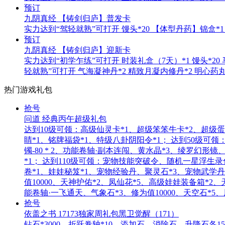
预订
九阴真经 【铸剑归庐】普发卡
实力达到“驾轻就熟”可打开 馒头*20 【体型丹药】锦盒*1 
预订
九阴真经 【铸剑归庐】迎新卡
实力达到“初学乍练”可打开 时装礼盒（7天）*1 馒头*20
轻就熟”可打开 气海凝神丹*2 精致月凝内修丹*2 明心药丸*
热门游戏礼包
抢号
问道 经典丙午超级礼包
达到10级可领：高级仙灵卡*1、超级笨笨牛卡*2、超级蛋
睛*1、铭牌福袋*1、特级八卦阴阳令*1； 达到50级可领
镯-80 * 2、功能卷轴·副本连闯、黄水晶*3、绫罗
*1； 达到110级可领：宠物技能突破令、随机一星浮生录
卷*1、娃娃秘笈*1、宠物经验丹、聚灵石*3、宠物武学丹
值10000、天神护佑*2、凤仙花*5、高级娃娃装备箱*2
能卷轴·一飞通天、气象石*3、修为值10000、天空石*5
抢号
依盖之书 17173独家周礼包黑卫觉醒（171）
钻石*3000，折跃卷轴*10，添加石、消除石、升降石各15