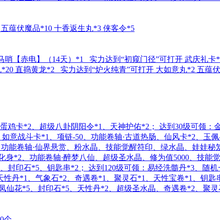
五蕴伏魔品*10 十香返生丸*3 侠客令*5
 马哨【赤电】（14天）*1 实力达到“初窥门径”可打开 武庆礼卡*4
20 直捣黄龙*2 实力达到“炉火纯青”可打开 大如意丸*2 五蕴伏魔
蛋鸡卡*2、超级八卦阴阳令*1、天神护佑*2； 达到30级可领
：如意战斗卡*1、项链-50、功能卷轴·古道热肠、仙风卡*2、玉佩
幻形镜、功能卷轴·仙界悬赏、粉水晶、技能觉醒符印、绿水晶、娃娃
化身*2、功能卷轴·醉梦八仙、超级圣水晶、修为值5000、技能觉
、封印石*5、钥匙串*2； 达到120级可领：易经洗髓丹*3、随
、天性丹*1、气象石*2、奇遇卷*1、聚灵石*1、天性宝卷*1、钥匙
、凤仙花*5、封印石*5、天性丹*2、超级圣水晶、奇遇卷*2、聚
0个