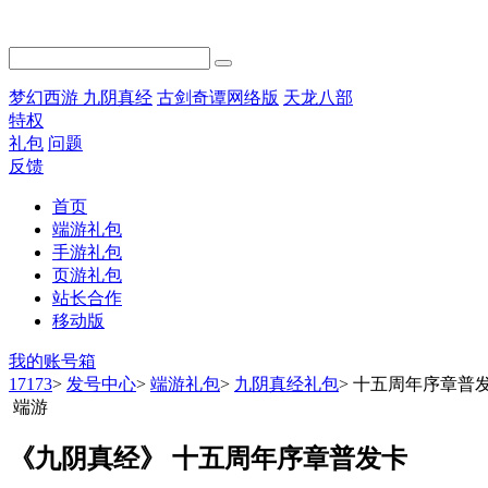
梦幻西游
九阴真经
古剑奇谭网络版
天龙八部
特权
礼包
问题
反馈
首页
端游礼包
手游礼包
页游礼包
站长合作
移动版
我的账号箱
17173
>
发号中心
>
端游礼包
>
九阴真经礼包
>
十五周年序章普
端游
《九阴真经》 十五周年序章普发卡