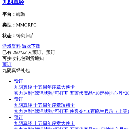
九阴真经
平台：
端游
类型：
MMORPG
状态：
铸剑归庐
游戏资料
游戏下载
已有
290422
人预订。预订
可接收礼包到货通知！
预订
九阴真经
礼包
预订
九阴真经 十五周年序章大侠卡
实力达到“驾轻就熟”可打开 五蕴伏魔品*10定神护心丹*20
预订
九阴真经 十五周年序章珍稀卡
实力达到“驾轻就熟”可打开 侠客令*10百晓生兵录（上等
预订
九阴真经 十五周年序章大侠卡