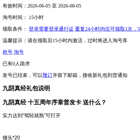
有效时间：2026-06-05 至 2026-08-05
淘号时间：
15
小时
领取条件：
登录
需要登录通行证
重复
24小时内仅可领取1次，
温馨提示：
请在领取后15小时内激活，过时将进入淘号库
抢号
淘号
已有
0
人跪求
发号已结束，可以
预订
并留下邮箱，接收新礼包到货通知
九阴真经礼包说明
九阴真经 十五周年序章普发卡
送什么？
实力达到“驾轻就熟”可打开
馒头*20