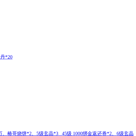
丹*20
万、椿哥烧饼*2、5级玄晶*3 45级 1000绑金返还券*2、6级玄晶