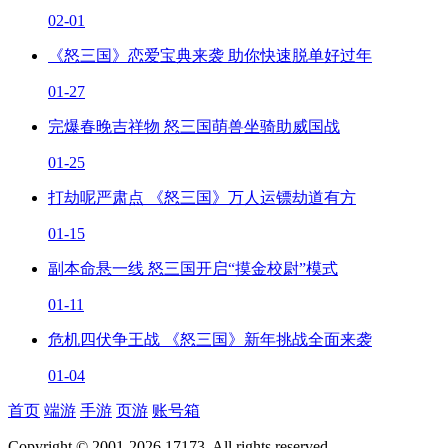
02-01
《怒三国》恋爱宝典来袭 助你快速脱单好过年
01-27
完爆春晚吉祥物 怒三国萌兽坐骑助威国战
01-25
打劫呢严肃点 《怒三国》万人运镖劫道有方
01-15
副本命悬一线 怒三国开启“摸金校尉”模式
01-11
危机四伏争王战 《怒三国》新年挑战全面来袭
01-04
首页
端游
手游
页游
账号箱
Copyright © 2001-2026 17173. All rights reserved.