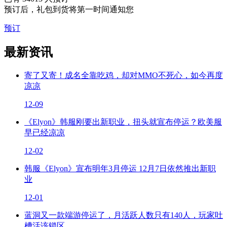
预订后，礼包到货将第一时间通知您
预订
最新资讯
寄了又寄！成名全靠吃鸡，却对MMO不死心，如今再度
凉凉
12-09
《Elyon》韩服刚要出新职业，扭头就宣布停运？欧美服
早已经凉凉
12-02
韩服《Elyon》宣布明年3月停运 12月7日依然推出新职
业
12-01
蓝洞又一款端游停运了，月活跃人数只有140人，玩家吐
槽活该锁区