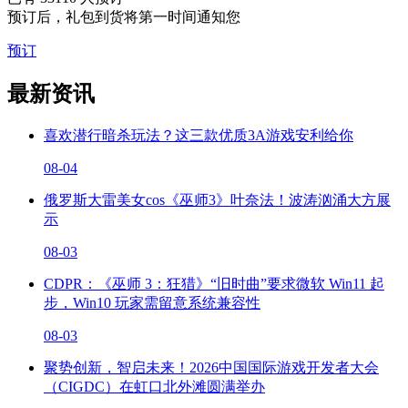
预订后，礼包到货将第一时间通知您
预订
最新资讯
喜欢潜行暗杀玩法？这三款优质3A游戏安利给你
08-04
俄罗斯大雷美女cos《巫师3》叶奈法！波涛汹涌大方展
示
08-03
CDPR：《巫师 3：狂猎》“旧时曲”要求微软 Win11 起
步，Win10 玩家需留意系统兼容性
08-03
聚势创新，智启未来！2026中国国际游戏开发者大会
（CIGDC）在虹口北外滩圆满举办