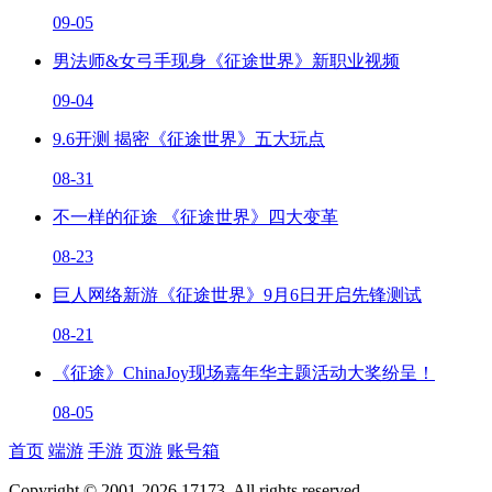
09-05
男法师&女弓手现身《征途世界》新职业视频
09-04
9.6开测 揭密《征途世界》五大玩点
08-31
不一样的征途 《征途世界》四大变革
08-23
巨人网络新游《征途世界》9月6日开启先锋测试
08-21
《征途》ChinaJoy现场嘉年华主题活动大奖纷呈！
08-05
首页
端游
手游
页游
账号箱
Copyright © 2001-2026 17173. All rights reserved.