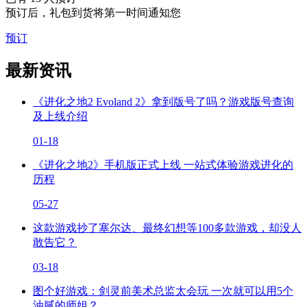
预订后，礼包到货将第一时间通知您
预订
最新资讯
《进化之地2 Evoland 2》拿到版号了吗？游戏版号查询
及上线介绍
01-18
《进化之地2》手机版正式上线 一站式体验游戏进化的
历程
05-27
这款游戏抄了塞尔达、最终幻想等100多款游戏，却没人
敢告它？
03-18
图个好游戏：剑灵前美术总监太会玩 一次就可以用5个
油腻的师姐？