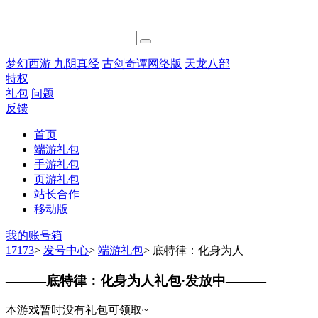
梦幻西游
九阴真经
古剑奇谭网络版
天龙八部
特权
礼包
问题
反馈
首页
端游礼包
手游礼包
页游礼包
站长合作
移动版
我的账号箱
17173
>
发号中心
>
端游礼包
>
底特律：化身为人
———
底特律：化身为人礼包·发放中
———
本游戏暂时没有礼包可领取~