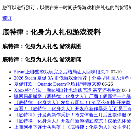
您可以进行预订，以便在第一时间获得游戏相关礼包的到货通
预订
底特律：化身为人礼包游戏资料
底特律：化身为人礼包
游戏截图
底特律：化身为人礼包
游戏新闻
Steam上哪些游戏玩完之后结局让人回味很久？
07-10
2026 Steam 夏促 3A 史低游戏全推荐｜分类型闭眼入清单
夏促狂欢！Quantic Dream全场1折特惠来袭
06-26
Xbox将"血洗"！曝id和B社也难逃厄运 甚至还有生软
06-1
曝网易想撤资《底特律：化身为人》厂商！俩新游一个暴
《底特律：化身为人》发售八周年！PS5至今30帧 开发
速看！《底特律：化身为人》开发商新作暴死 近百员工
《底特律》开发商新作夭折！抢先体验三月后直接停服
0
《底特律：化身为人》开发商新游彻底凉凉！仅抢先体验
上喂阿祖下连士兵男孩！《底特律：化身为人》女主卡拉