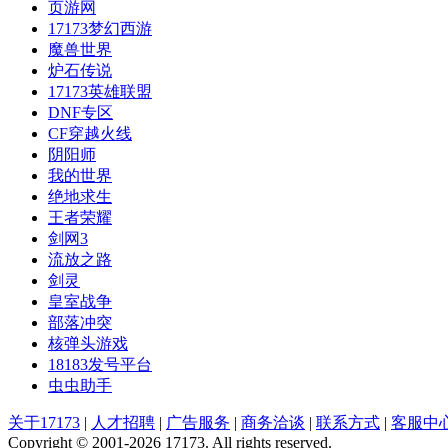
页游网
17173梦幻西游
魔兽世界
炉石传说
17173英雄联盟
DNF专区
CF穿越火线
阴阳师
我的世界
绝地求生
王者荣耀
剑网3
流放之路
剑灵
皇室战争
部落冲突
核弹头游戏
18183发号平台
虫虫助手
关于17173
|
人才招聘
|
广告服务
|
商务洽谈
|
联系方式
|
客服中
Copyright © 2001-2026 17173. All rights reserved.