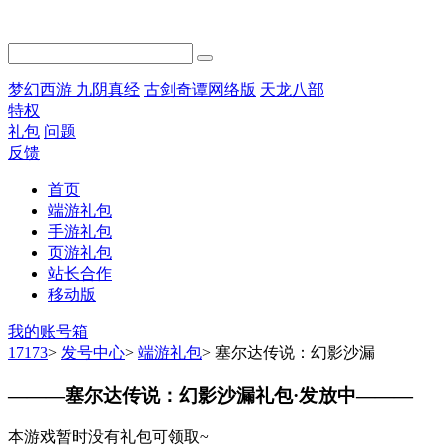
梦幻西游
九阴真经
古剑奇谭网络版
天龙八部
特权
礼包
问题
反馈
首页
端游礼包
手游礼包
页游礼包
站长合作
移动版
我的账号箱
17173
>
发号中心
>
端游礼包
>
塞尔达传说：幻影沙漏
———
塞尔达传说：幻影沙漏礼包·发放中
———
本游戏暂时没有礼包可领取~