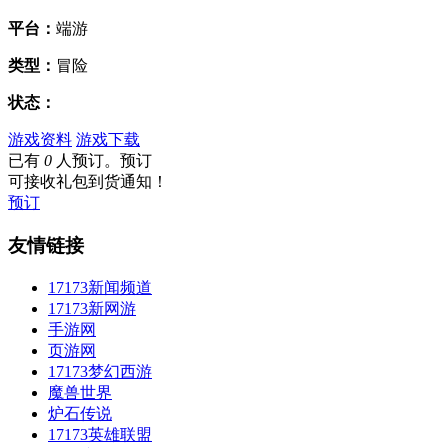
平台：
端游
类型：
冒险
状态：
游戏资料
游戏下载
已有
0
人预订。预订
可接收礼包到货通知！
预订
友情链接
17173新闻频道
17173新网游
手游网
页游网
17173梦幻西游
魔兽世界
炉石传说
17173英雄联盟