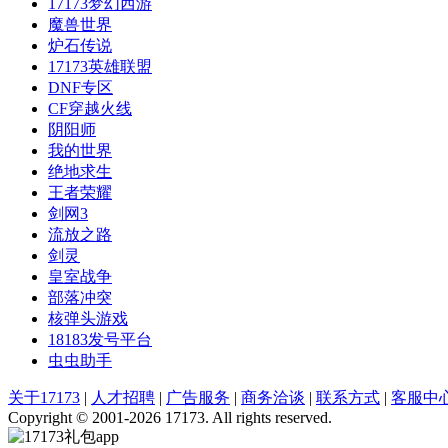
17173梦幻西游
魔兽世界
炉石传说
17173英雄联盟
DNF专区
CF穿越火线
阴阳师
我的世界
绝地求生
王者荣耀
剑网3
流放之路
剑灵
皇室战争
部落冲突
核弹头游戏
18183发号平台
虫虫助手
关于17173
|
人才招聘
|
广告服务
|
商务洽谈
|
联系方式
|
客服中
Copyright © 2001-2026 17173. All rights reserved.