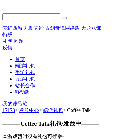
梦幻西游
九阴真经
古剑奇谭网络版
天龙八部
特权
礼包
问题
反馈
首页
端游礼包
手游礼包
页游礼包
站长合作
移动版
我的账号箱
17173
>
发号中心
>
端游礼包
>
Coffee Talk
———
Coffee Talk礼包·发放中
———
本游戏暂时没有礼包可领取~