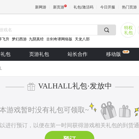
新网游
新页游
礼包/激活码
今日开服
热门页游
特权
礼包
魔兽
界飞升
梦幻西游
九阴真经
古剑奇谭网络版
天龙八部
游礼包
页游礼包
站长合作
移动版
天堂
L
王权与
VALHALL礼包·发放中
———
———
本游戏暂时没有礼包可领取~
以进行预订，以便在第一时间获得游戏相关礼包的到货