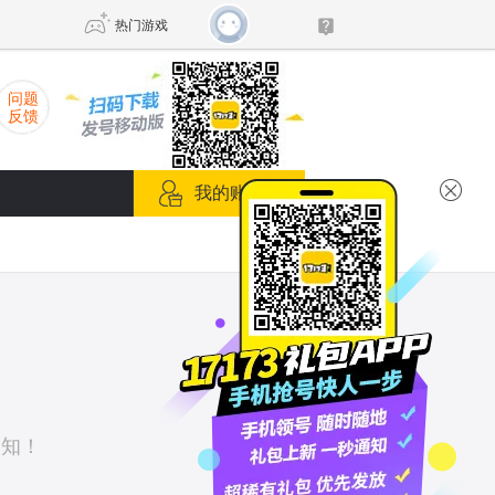
热门游戏
问题
反馈
DNF
传奇4
我的账号箱
剑网3旗舰版
新天龙八部
自由
诛仙世界
新仙侠5
通知！