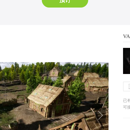
预订
V
已
可