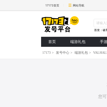
17173首页
网站导航
首发：破
首页
端游礼包
手
17173
>
发号中心
>
端游礼包
>
VALHAL
您可