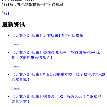
预订后，礼包到货将第一时间通知您
预订
最新资讯
《天龙八部·归来》天龙归来1周年生日快乐
07-28
《天龙八部·归来》锁词条 加掉落！铭纹减负+掉落优
化，这两件事有信儿了！
07-28
《天龙八部·归来》打BOSS刷重楼戒，掉全属性攻击+20
心魔典藏！
07-24
《天龙八部·归来》裸资3144 双十接近6000！全服极品
龙葵大赏！