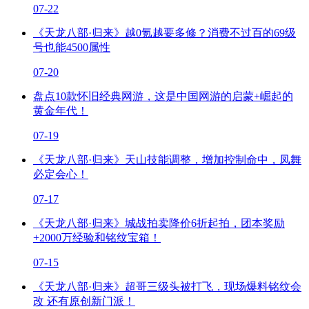
07-22
《天龙八部·归来》越0氪越要多修？消费不过百的69级
号也能4500属性
07-20
盘点10款怀旧经典网游，这是中国网游的启蒙+崛起的
黄金年代！
07-19
《天龙八部·归来》天山技能调整，增加控制命中，凤舞
必定会心！
07-17
《天龙八部·归来》城战拍卖降价6折起拍，团本奖励
+2000万经验和铭纹宝箱！
07-15
《天龙八部·归来》超哥三级头被打飞，现场爆料铭纹会
改 还有原创新门派！