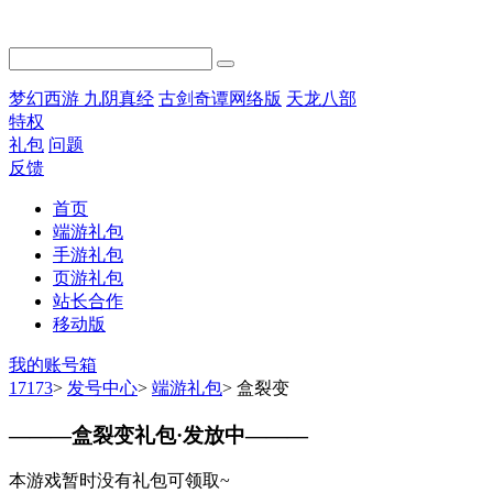
梦幻西游
九阴真经
古剑奇谭网络版
天龙八部
特权
礼包
问题
反馈
首页
端游礼包
手游礼包
页游礼包
站长合作
移动版
我的账号箱
17173
>
发号中心
>
端游礼包
>
盒裂变
———
盒裂变礼包·发放中
———
本游戏暂时没有礼包可领取~