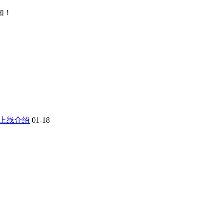
知！
及上线介绍
01-18