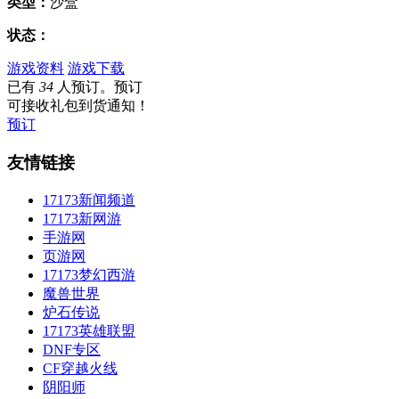
类型：
沙盒
状态：
游戏资料
游戏下载
已有
34
人预订。预订
可接收礼包到货通知！
预订
友情链接
17173新闻频道
17173新网游
手游网
页游网
17173梦幻西游
魔兽世界
炉石传说
17173英雄联盟
DNF专区
CF穿越火线
阴阳师