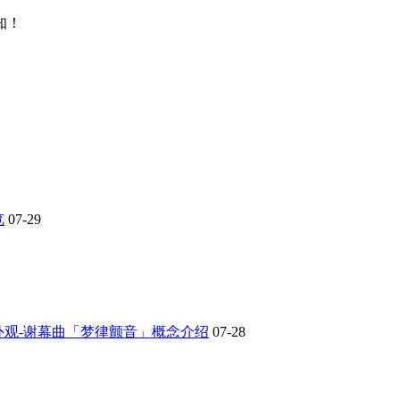
知！
览
07-29
外观-谢幕曲「梦律颤音」概念介绍
07-28