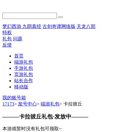
梦幻西游
九阴真经
古剑奇谭网络版
天龙八部
特权
礼包
问题
反馈
首页
端游礼包
手游礼包
页游礼包
站长合作
移动版
我的账号箱
17173
>
发号中心
>
端游礼包
>
卡拉彼丘
———
卡拉彼丘礼包·发放中
———
本游戏暂时没有礼包可领取~