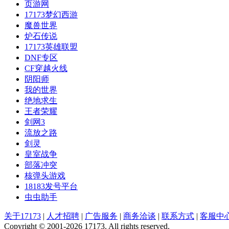
页游网
17173梦幻西游
魔兽世界
炉石传说
17173英雄联盟
DNF专区
CF穿越火线
阴阳师
我的世界
绝地求生
王者荣耀
剑网3
流放之路
剑灵
皇室战争
部落冲突
核弹头游戏
18183发号平台
虫虫助手
关于17173
|
人才招聘
|
广告服务
|
商务洽谈
|
联系方式
|
客服中
Copyright © 2001-2026 17173. All rights reserved.