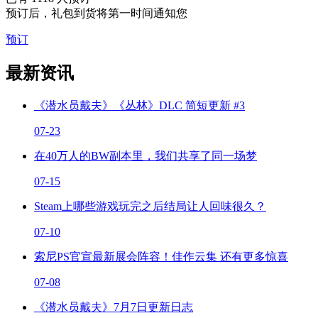
预订后，礼包到货将第一时间通知您
预订
最新资讯
《潜水员戴夫》《丛林》DLC 简短更新 #3
07-23
在40万人的BW副本里，我们共享了同一场梦
07-15
Steam上哪些游戏玩完之后结局让人回味很久？
07-10
索尼PS官宣最新展会阵容！佳作云集 还有更多惊喜
07-08
《潜水员戴夫》7月7日更新日志