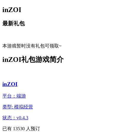
inZOI
最新礼包
本游戏暂时没有礼包可领取~
inZOI礼包游戏简介
inZOI
平台：端游
类型: 模拟经营
状态：v0.4.3
已有
13530
人预订