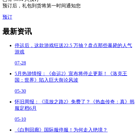
预订后，礼包到货将第一时间通知您
预订
最新资讯
停运后，这款游戏狂送22.5 万抽？盘点那些暴毙的人气
游戏
07-28
5月热游情报：《命运2》宣布将停止更新！《洛克王
国：世界》陷入巨大舆论风波
05-30
怀旧周报：《流放之路2》免费了？《热血传奇：真》韩
服定档6月
05-10
《白荆回廊》国际服停服！为何走入绝境？