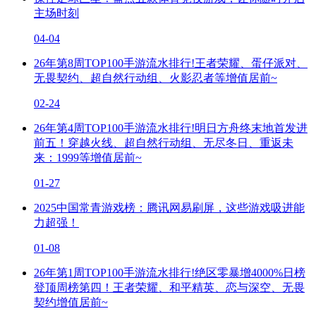
主场时刻
04-04
26年第8周TOP100手游流水排行!王者荣耀、蛋仔派对、
无畏契约、超自然行动组、火影忍者等增值居前~
02-24
26年第4周TOP100手游流水排行!明日方舟终末地首发进
前五！穿越火线、超自然行动组、无尽冬日、重返未
来：1999等增值居前~
01-27
2025中国常青游戏榜：腾讯网易刷屏，这些游戏吸进能
力超强！
01-08
26年第1周TOP100手游流水排行!绝区零暴增4000%日榜
登顶周榜第四！王者荣耀、和平精英、恋与深空、无畏
契约增值居前~