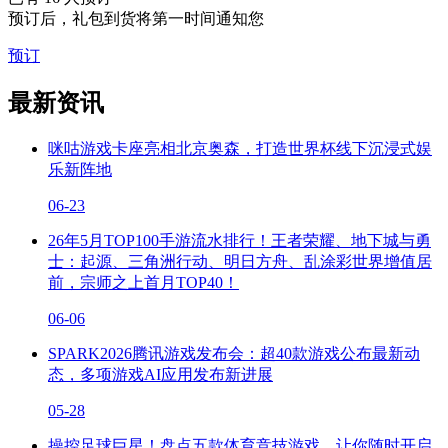
预订后，礼包到货将第一时间通知您
预订
最新资讯
咪咕游戏卡座亮相北京奥森，打造世界杯线下沉浸式娱
乐新阵地
06-23
26年5月TOP100手游流水排行！王者荣耀、地下城与勇
士：起源、三角洲行动、明日方舟、乱涂彩世界增值居
前，宗师之上首月TOP40！
06-06
SPARK2026腾讯游戏发布会：超40款游戏公布最新动
态，多项游戏AI应用发布新进展
05-28
操控足球巨星！盘点五款体育竞技游戏，让你随时开启