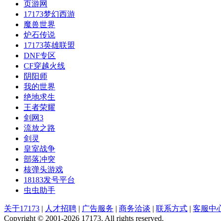
页游网
17173梦幻西游
魔兽世界
炉石传说
17173英雄联盟
DNF专区
CF穿越火线
阴阳师
我的世界
绝地求生
王者荣耀
剑网3
流放之路
剑灵
皇室战争
部落冲突
核弹头游戏
18183发号平台
虫虫助手
关于17173
|
人才招聘
|
广告服务
|
商务洽谈
|
联系方式
|
客服中
Copyright © 2001-2026 17173. All rights reserved.