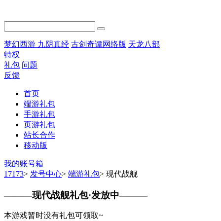
梦幻西游
九阴真经
古剑奇谭网络版
天龙八部
特权
礼包
问题
反馈
首页
端游礼包
手游礼包
页游礼包
站长合作
移动版
我的账号箱
17173
>
发号中心
>
端游礼包
>
现代战舰
———
现代战舰礼包·发放中
———
本游戏暂时没有礼包可领取~