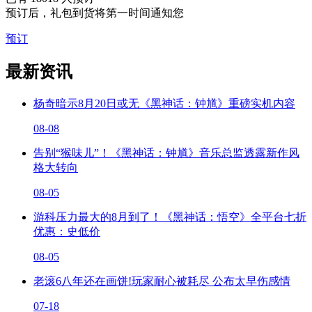
预订后，礼包到货将第一时间通知您
预订
最新资讯
杨奇暗示8月20日或无《黑神话：钟馗》重磅实机内容
08-08
告别“猴味儿”！《黑神话：钟馗》音乐总监透露新作风
格大转向
08-05
游科压力最大的8月到了！《黑神话：悟空》全平台七折
优惠：史低价
08-05
老滚6八年还在画饼!玩家耐心被耗尽 公布太早伤感情
07-18