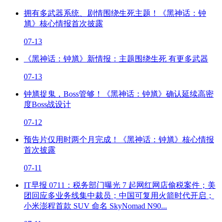
拥有多武器系统、剧情围绕生死主题！《黑神话：钟
馗》核心情报首次披露
07-13
《黑神话：钟馗》新情报：主题围绕生死 有更多武器
07-13
钟馗捉鬼，Boss管够！《黑神话：钟馗》确认延续高密
度Boss战设计
07-12
预告片仅用时两个月完成！《黑神话：钟馗》核心情报
首次披露
07-11
IT早报 0711：税务部门曝光 7 起网红网店偷税案件；美
团回应多业务线集中裁员；中国可复用火箭时代开启；
小米澎程首款 SUV 命名 SkyNomad N90...