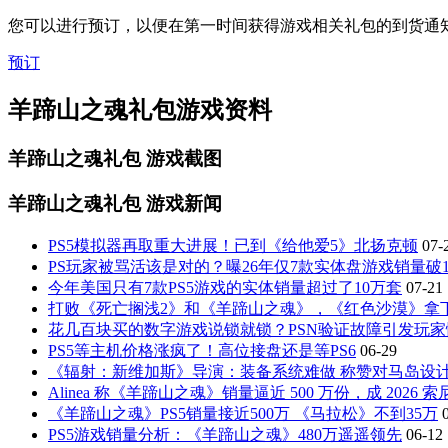
您可以进行预订，以便在第一时间获得游戏相关礼包的到货通
预订
羊蹄山之魂礼包游戏资料
羊蹄山之魂礼包
游戏截图
羊蹄山之魂礼包
游戏新闻
PS5模拟器再取重大进展！已到《给他爱5》北扬克顿
07-
PS玩家被骂活该是对的？曝26年仅7款实体盘游戏销量破1
今年美国只有7款PS5游戏的实体销量超过了10万套
07-21
打败《死亡搁浅2》和《羊蹄山之魂》，《红色沙漠》拿下英国
花几百块买的数字游戏说锁就锁？PSN验证故障引发玩家
PS5等主机价格涨疯了！高位接盘还是等PS6
06-29
《辐射：新维加斯》导演：装备系统难做 称赞对马岛设
Alinea 称《羊蹄山之魂》销量逼近 500 万份，成 2026
《羊蹄山之魂》PS5销量接近500万 《马拉松》不到35万
PS5游戏销量分析：《羊蹄山之魂》480万遥遥领先
06-12