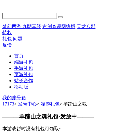
梦幻西游
九阴真经
古剑奇谭网络版
天龙八部
特权
礼包
问题
反馈
首页
端游礼包
手游礼包
页游礼包
站长合作
移动版
我的账号箱
17173
>
发号中心
>
端游礼包
>
羊蹄山之魂
———
羊蹄山之魂礼包·发放中
———
本游戏暂时没有礼包可领取~