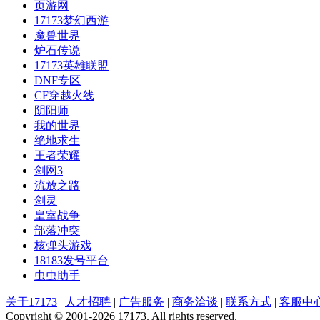
页游网
17173梦幻西游
魔兽世界
炉石传说
17173英雄联盟
DNF专区
CF穿越火线
阴阳师
我的世界
绝地求生
王者荣耀
剑网3
流放之路
剑灵
皇室战争
部落冲突
核弹头游戏
18183发号平台
虫虫助手
关于17173
|
人才招聘
|
广告服务
|
商务洽谈
|
联系方式
|
客服中
Copyright © 2001-2026 17173. All rights reserved.