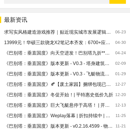
最新资讯
求写实风格建造游戏推荐｜贴近现实城市发展逻辑，5款产业模拟深度对比
06-23
13999元！华硕三款骁龙X2笔记本齐发：6700+应用、2600+游戏
04-30
《巴别塔：垂直国度》向天空进发！巴别塔九折**折扣即将限时开启
04-24
《巴别塔：垂直国度》版本更新 - V0.3 - 塔身建筑耐久修复
02-09
《巴别塔：垂直国度》版本更新 - V0.3 - 飞艇物流系统上线
01-29
《巴别塔：垂直国度》🍂【废土家园】捆绑包现已推出
12-27
《巴别塔：垂直国度》冬促开始！| 平特惠史低价九折
12-20
《巴别塔：垂直国度》巨大飞艇悬停于高塔！ | 开发路线图分享
12-13
《巴别塔：垂直国度》Weplay落幕 | 折扣持续中 | 为我们投票！
11-25
《巴别塔：垂直国度》版本更新 - v0.2.16.4599 - 物流管理面板新增
11-21