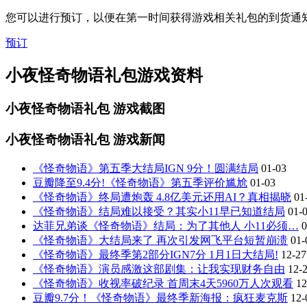
您可以进行预订，以便在第一时间获得游戏相关礼包的到货通
预订
小夜怪奇物语礼包游戏资料
小夜怪奇物语礼包
游戏截图
小夜怪奇物语礼包
游戏新闻
《怪奇物语》第五季大结局IGN 9分！圆满结局
01-03
豆瓣降至9.4分!《怪奇物语》第五季评价尴尬
01-03
《怪奇物语》终局遭炮轰 4.8亿美元还用AI？真相揭晓
01
《怪奇物语》结局难以接受？其实小11早已知道结局
01-
达菲兄弟谈《怪奇物语》结局：为了其他人 小11必须…
0
《怪奇物语》大结局来了 再次引发网飞平台短暂崩溃
01-
《怪奇物语》最终季第2部分IGN7分 1月1日大结局!
12-27
《怪奇物语》演员感激这部剧集：让我实现财务自由
12-
《怪奇物语》收视率破纪录 首周末4天5960万人次观看
12
豆瓣9.7分！《怪奇物语》最终季新海报：疯狂麦克斯
12-