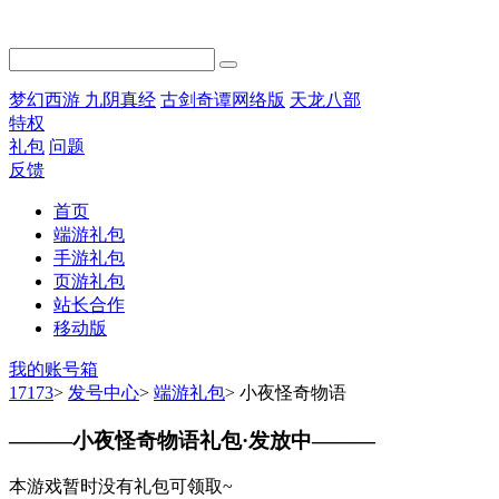
梦幻西游
九阴真经
古剑奇谭网络版
天龙八部
特权
礼包
问题
反馈
首页
端游礼包
手游礼包
页游礼包
站长合作
移动版
我的账号箱
17173
>
发号中心
>
端游礼包
>
小夜怪奇物语
———
小夜怪奇物语礼包·发放中
———
本游戏暂时没有礼包可领取~