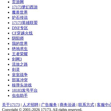
页游网
17173梦幻西游
魔兽世界
炉石传说
17173英雄联盟
DNF专区
CF穿越火线
阴阳师
我的世界
绝地求生
王者荣耀
剑网3
流放之路
剑灵
皇室战争
部落冲突
核弹头游戏
18183发号平台
虫虫助手
关于17173
|
人才招聘
|
广告服务
|
商务洽谈
|
联系方式
|
客服中
Copyright © 2001-2026 17173. All rights reserved.