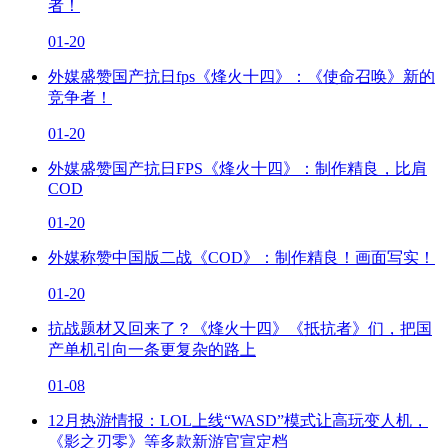
者！
01-20
外媒盛赞国产抗日fps《烽火十四》：《使命召唤》新的
竞争者！
01-20
外媒盛赞国产抗日FPS《烽火十四》：制作精良，比肩
COD
01-20
外媒称赞中国版二战《COD》：制作精良！画面写实！
01-20
抗战题材又回来了？《烽火十四》《抵抗者》们，把国
产单机引向一条更复杂的路上
01-08
12月热游情报：LOL上线“WASD”模式让高玩变人机，
《影之刃零》等多款新游官宣定档