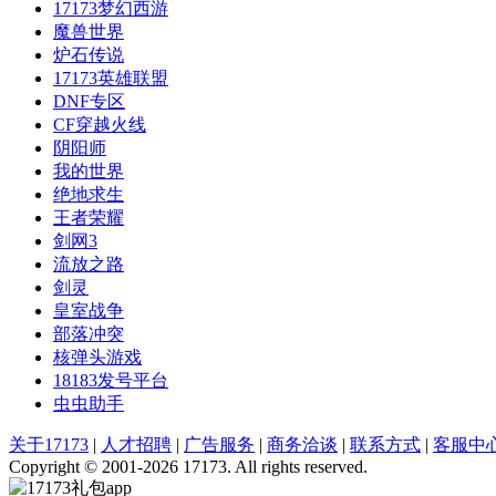
17173梦幻西游
魔兽世界
炉石传说
17173英雄联盟
DNF专区
CF穿越火线
阴阳师
我的世界
绝地求生
王者荣耀
剑网3
流放之路
剑灵
皇室战争
部落冲突
核弹头游戏
18183发号平台
虫虫助手
关于17173
|
人才招聘
|
广告服务
|
商务洽谈
|
联系方式
|
客服中
Copyright © 2001-2026 17173. All rights reserved.