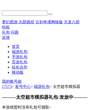
梦幻西游
九阴真经
古剑奇谭网络版
天龙八部
特权
礼包
问题
反馈
首页
端游礼包
手游礼包
页游礼包
站长合作
移动版
我的账号箱
17173
>
发号中心
>
端游礼包
>
太空超市模拟器
———
太空超市模拟器礼包·发放中
———
本游戏暂时没有礼包可领取~