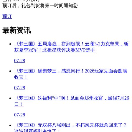
预订后，礼包到货将第一时间通知您
预订
最新资讯
《梦三国》五局鏖战，拼到极限！云澜3-2力克坚果，斩
获夏季冠军！北极星获评决赛MVP选手
07-28
《梦三国》缘聚梦三，感恩同行！2026玩家见面会圆满
收官！
07-28
《梦三国》这福利“中”啊！见面会郑州收官，燥候7月26
日！
07-28
《梦三国》无双杯八强刚出，不朽风云杯就杀回来了？
这波观赛福利夯爆了！