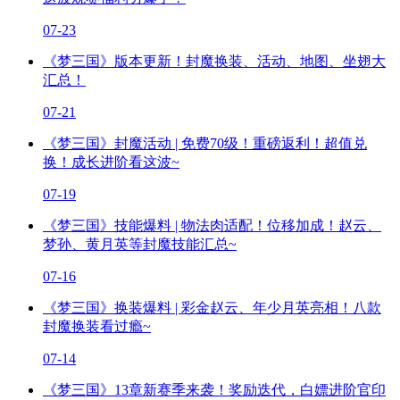
07-23
《梦三国》版本更新！封魔换装、活动、地图、坐翅大
汇总！
07-21
《梦三国》封魔活动 | 免费70级！重磅返利！超值兑
换！成长进阶看这波~
07-19
《梦三国》技能爆料 | 物法肉适配！位移加成！赵云、
梦孙、黄月英等封魔技能汇总~
07-16
《梦三国》换装爆料 | 彩金赵云、年少月英亮相！八款
封魔换装看过瘾~
07-14
《梦三国》13章新赛季来袭！奖励迭代，白嫖进阶官印