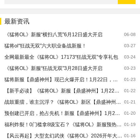
最新资讯
《猛将OL》新服“横扫八荒”6月12日盛大开启
06-08
猛将ol“狂战无双”六大职业备战新服！
03-27
全网最新最全《猛将OL》17173“狂战无双”专享礼包
03-24
《猛将OL》新服“狂战无双”3月28日盛大开启
03-23
猛将新服【鼎盛神州】现已火爆开启！1月22日，这一刻，江湖因你而动！
01-23
【新手必读】《猛将OL》新服【鼎盛神州】1月22日开启！
01-22
战鼓重擂，谁主沉浮？《猛将OL》新区【鼎盛神州】1月22日荣耀降临！
01-21
预创建已开启，抢占先机！新服【鼎盛神州】1月22日震撼来袭！
01-20
福利炸裂！0门槛拿8级宝石？《猛将OL》新服预热活动开启，手慢无！
01-19
【风云再起】大型玄幻武侠《猛将OL》2026开年大服1月22日盛世开启！
01-16