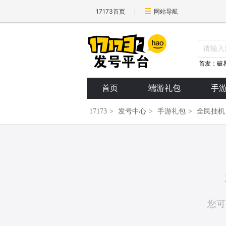
17173首页
网站导航
首发：破
首页
端游礼包
手
17173
>
发号中心
>
手游礼包
>
全民挂机
您可