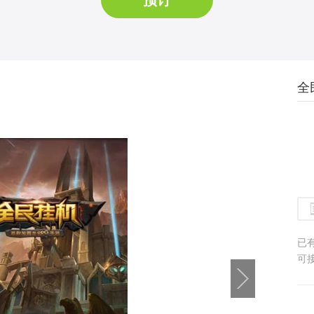
预订
全
已
可