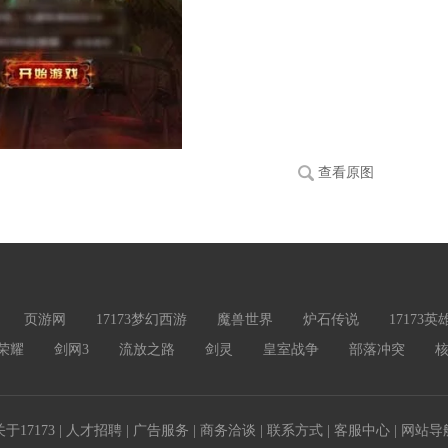
查看原图
页游网
17173梦幻西游
魔兽世界
炉石传说
17173
荣耀
剑网3
流放之路
剑灵
皇室战争
部落冲突
关于17173
|
人才招聘
|
广告服务
|
商务洽谈
|
联系方式
|
客服中心
|
网站导