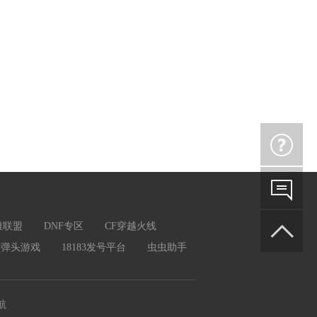
英雄联盟
DNF专区
CF穿越火线
核弹头游戏
18183发号平台
虫虫助手
航