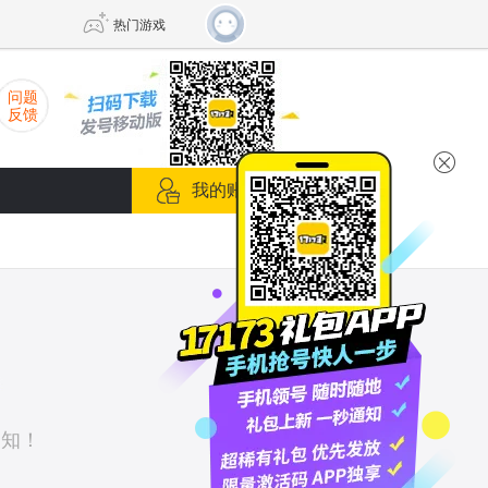
热门游戏
问题
反馈
DNF
传奇4
我的账号箱
剑网3旗舰版
新天龙八部
自由
诛仙世界
新仙侠5
通知！