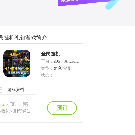
民挂机礼包游戏简介
全民挂机
平台：
iOS、Android
类型：
角色扮演
状态：
游戏资料
有
2
人预订。预订
预订
接收礼包到货通知！