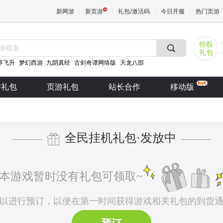
新网游
新页游
礼包/激活码
今日开服
热门页游
特权
礼包
魔兽
界飞升
梦幻西游
九阴真经
古剑奇谭网络版
天龙八部
游礼包
页游礼包
站长合作
移动版
天堂
王权与
全民挂机礼包·发放中
———
———
本游戏暂时没有礼包可领取~
以进行预订，以便在第一时间获得游戏相关礼包的到货