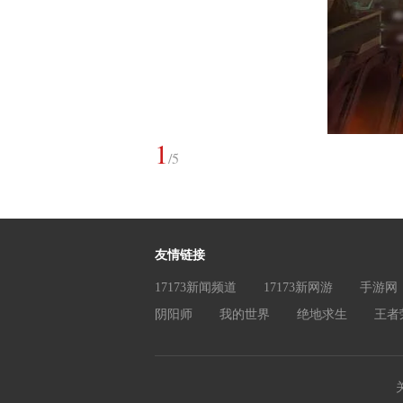
1
/
5
友情链接
17173新闻频道
17173新网游
手游网
阴阳师
我的世界
绝地求生
王者