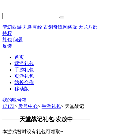
梦幻西游
九阴真经
古剑奇谭网络版
天龙八部
特权
礼包
问题
反馈
首页
端游礼包
手游礼包
页游礼包
站长合作
移动版
我的账号箱
17173
>
发号中心
>
手游礼包
>
天堂战记
———
天堂战记礼包·发放中
———
本游戏暂时没有礼包可领取~