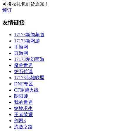
可接收礼包到货通知！
预订
友情链接
17173新闻频道
17173新网游
手游网
页游网
17173梦幻西游
魔兽世界
炉石传说
17173英雄联盟
DNF专区
CF穿越火线
阴阳师
我的世界
绝地求生
王者荣耀
剑网3
流放之路