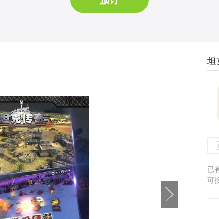
预订
坦
已
可