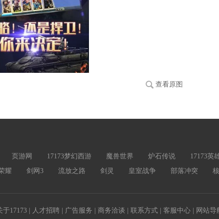
查看原图
页游网
17173梦幻西游
魔兽世界
炉石传说
17173
荣耀
剑网3
流放之路
剑灵
皇室战争
部落冲突
关于17173
|
人才招聘
|
广告服务
|
商务洽谈
|
联系方式
|
客服中心
|
网站导