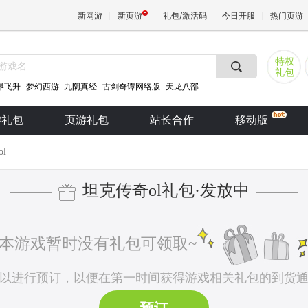
新网游
新页游
礼包/激活码
今日开服
热门页游
特权
礼包
魔兽
界飞升
梦幻西游
九阴真经
古剑奇谭网络版
天龙八部
游礼包
页游礼包
站长合作
移动版
天堂
l
王权与
坦克传奇ol礼包·发放中
———
———
本游戏暂时没有礼包可领取~
以进行预订，以便在第一时间获得游戏相关礼包的到货