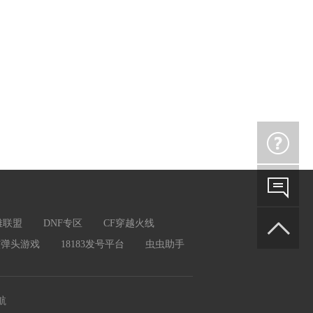
英雄联盟
DNF专区
CF穿越火线
核弹头游戏
18183发号平台
虫虫助手
航