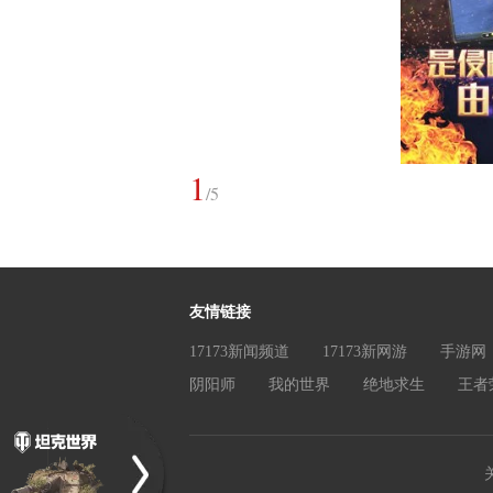
1
/
5
友情链接
17173新闻频道
17173新网游
手游网
阴阳师
我的世界
绝地求生
王者