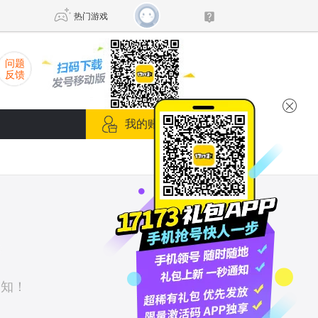
热门游戏
问题
反馈
DNF
传奇4
我的账号箱
剑网3旗舰版
新天龙八部
自由
诛仙世界
新仙侠5
通知！