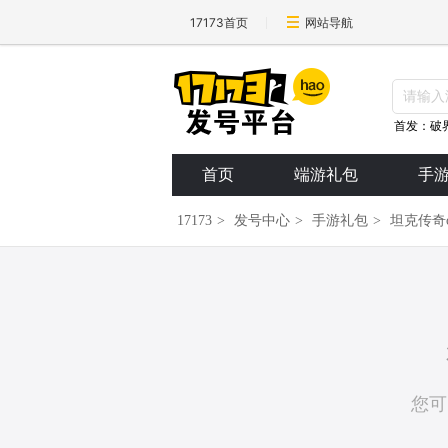
17173首页
网站导航
首发：破
首页
端游礼包
手
17173
>
发号中心
>
手游礼包
>
坦克传奇o
您可