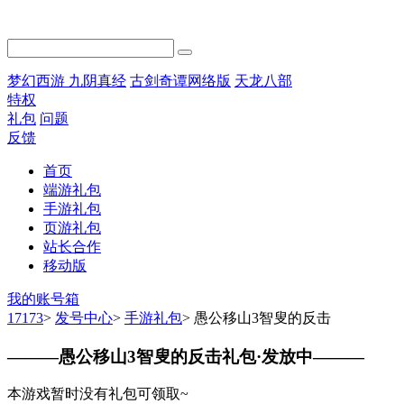
梦幻西游
九阴真经
古剑奇谭网络版
天龙八部
特权
礼包
问题
反馈
首页
端游礼包
手游礼包
页游礼包
站长合作
移动版
我的账号箱
17173
>
发号中心
>
手游礼包
>
愚公移山3智叟的反击
———
愚公移山3智叟的反击礼包·发放中
———
本游戏暂时没有礼包可领取~