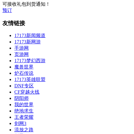
可接收礼包到货通知！
预订
友情链接
17173新闻频道
17173新网游
手游网
页游网
17173梦幻西游
魔兽世界
炉石传说
17173英雄联盟
DNF专区
CF穿越火线
阴阳师
我的世界
绝地求生
王者荣耀
剑网3
流放之路