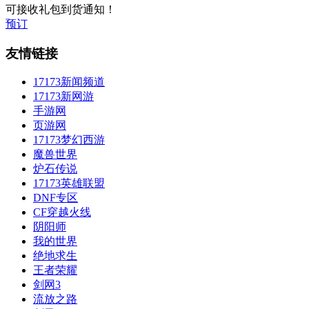
可接收礼包到货通知！
预订
友情链接
17173新闻频道
17173新网游
手游网
页游网
17173梦幻西游
魔兽世界
炉石传说
17173英雄联盟
DNF专区
CF穿越火线
阴阳师
我的世界
绝地求生
王者荣耀
剑网3
流放之路