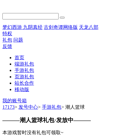
梦幻西游
九阴真经
古剑奇谭网络版
天龙八部
特权
礼包
问题
反馈
首页
端游礼包
手游礼包
页游礼包
站长合作
移动版
我的账号箱
17173
>
发号中心
>
手游礼包
>
潮人篮球
———
潮人篮球礼包·发放中
———
本游戏暂时没有礼包可领取~