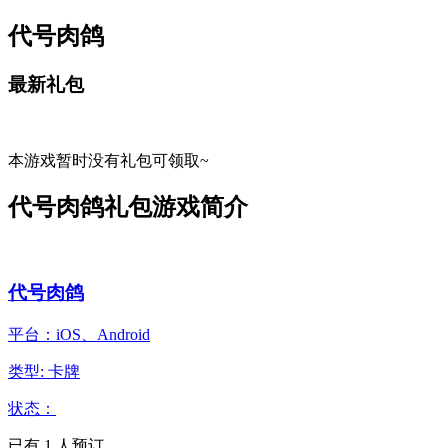
代号肉鸽
最新礼包
本游戏暂时没有礼包可领取~
代号肉鸽礼包游戏简介
代号肉鸽
平台：iOS、Android
类型: 卡牌
状态：
已有
1
人预订