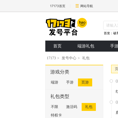
17173首页
网站导航
首发：破
首页
端游礼包
手
17173
>
发号中心
>
礼包
游戏分类
端游
手游
页游
礼包类型
不限
激活码
礼包
特权卡