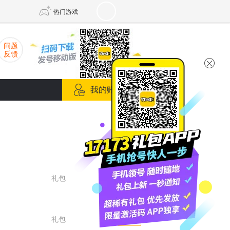
热门游戏
问题
反馈
DNF
传奇4
我的账号箱
剑网3旗舰版
新天龙八部
自由
诛仙世界
新仙侠5
礼包
抢号
礼包
淘号