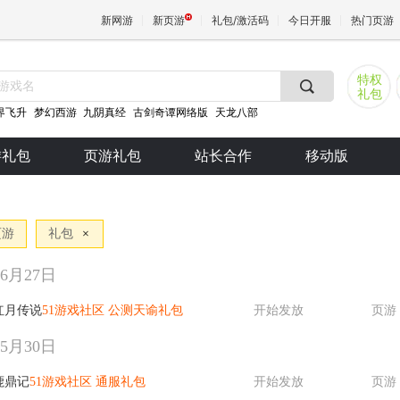
新网游
新页游
礼包/激活码
今日开服
热门页游
特权
礼包
魔兽
界飞升
梦幻西游
九阴真经
古剑奇谭网络版
天龙八部
游礼包
页游礼包
站长合作
移动版
天堂
王权与
页游
礼包
×
06月27日
红月传说
51游戏社区 公测天谕礼包
开始发放
页游
05月30日
鹿鼎记
51游戏社区 通服礼包
开始发放
页游