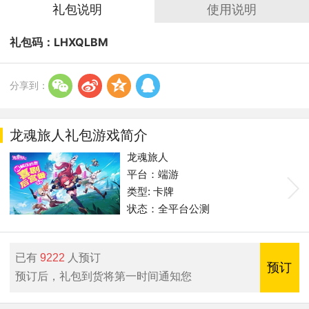
礼包说明
使用说明
礼包码：
LHXQLBM
w
t
z
q
分享到：
龙魂旅人礼包游戏简介
龙魂旅人
平台：端游
类型: 卡牌
状态：全平台公测
已有
9222
人预订
预订
预订后，礼包到货将第一时间通知您