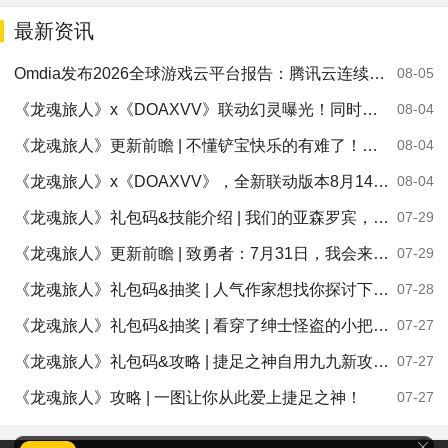
最新资讯
Omdia发布2026全球游戏云平台报告：腾讯云连续两年入选“领导者”象限
08-05
《龙魂旅人》x《DOAXVV》联动幻灵曝光！同时爱上三个格斗少女真的要藏好！
08-04
《龙魂旅人》更新前瞻 | 不懂铲宝快乐的有难了！示巴女王8月7日登场！
08-04
《龙魂旅人》x《DOAXVV》，全新联动版本8月14日见！
08-04
《龙魂旅人》礼包码&技能介绍 | 我们的亚森罗宾，怎么会...乱发卡伤害别人呢！
07-29
《龙魂旅人》更新前瞻 | 致勇者：7月31日，我会来盗走你的心！—绅士怪盗敬上
07-29
《龙魂旅人》礼包码&抽奖 | 人气作家想找你探讨下故事情节，有没有兴趣？
07-28
《龙魂旅人》礼包码&抽奖 | 看穿了绅士怪盗的小把戏？给你卖个萌你就当无事发生吧！
07-27
《龙魂旅人》礼包码&攻略 | 捷足之神自用九九新攻略，用过都说好！
07-27
《龙魂旅人》攻略 | 一图让你从此爱上捷足之神！
07-27