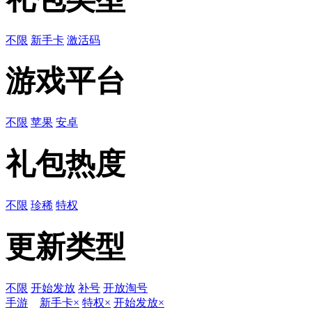
不限
新手卡
激活码
游戏平台
不限
苹果
安卓
礼包热度
不限
珍稀
特权
更新类型
不限
开始发放
补号
开放淘号
手游
新手卡
×
特权
×
开始发放
×