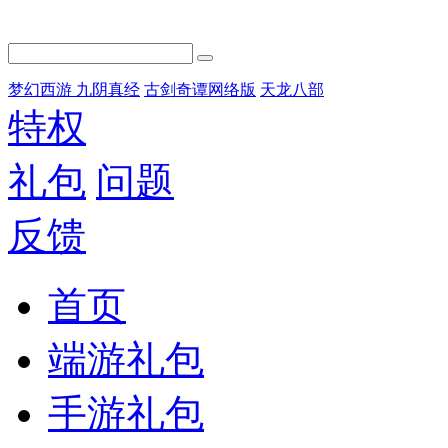
梦幻西游
九阴真经
古剑奇谭网络版
天龙八部
特权
礼包
问题
反馈
首页
端游礼包
手游礼包