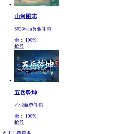
山河图志
6633wan黄金礼包
余：
100%
抢号
五岳乾坤
v1v2至尊礼包
余：
100%
抢号
点击加载更多