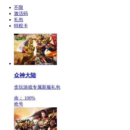
不限
激活码
礼包
特权卡
众神大陆
贪玩游戏专属新服礼包
余：
100%
抢号