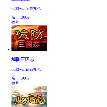
6633wan至尊礼包
余：
100%
抢号
城防三国志
6633wan钻石礼包
余：
100%
抢号