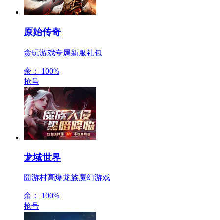
原始传奇
贪玩游戏专属新服礼包
余：
100%
抢号
龙域世界
囧游村高爆龙族魔幻游戏
余：
100%
抢号