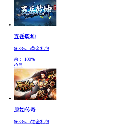
五岳乾坤
6633wan黄金礼包
余：
100%
抢号
原始传奇
6633wan铂金礼包