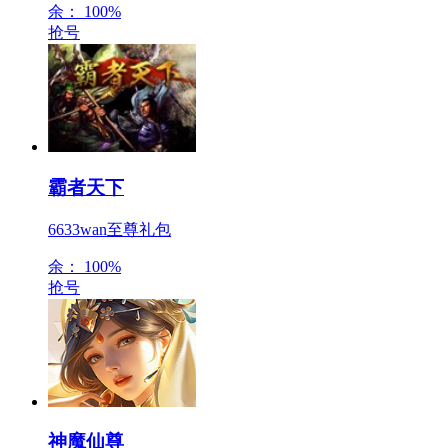
余：
100%
抢号
霸者天下
6633wan至尊礼包
余：
100%
抢号
神魔仙尊