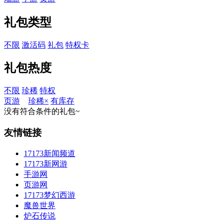
礼包类型
不限
激活码
礼包
特权卡
礼包热度
不限
珍稀
特权
页游
珍稀
×
有库存
没有符合条件的礼包~
友情链接
17173新闻频道
17173新网游
手游网
页游网
17173梦幻西游
魔兽世界
炉石传说