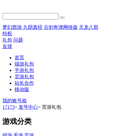
梦幻西游
九阴真经
古剑奇谭网络版
天龙八部
特权
礼包
问题
反馈
首页
端游礼包
手游礼包
页游礼包
站长合作
移动版
我的账号箱
17173
>
发号中心
>
页游礼包
游戏分类
端游
手游
页游